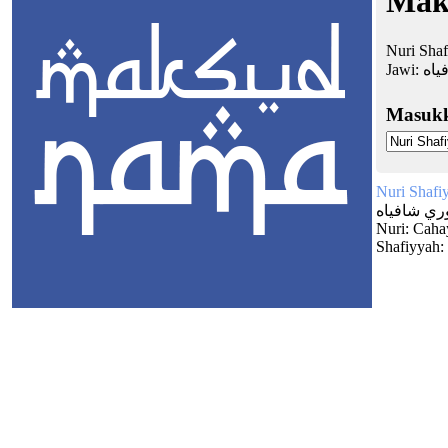
Mak
Nuri Shaf
Jawi:
ياه
Masuk
Nuri Shafi
ري شافياه
Nuri: Caha
Shafiyyah: 