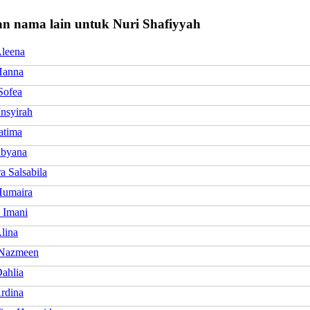
n nama lain untuk Nuri Shafiyyah
leena
Hanna
Sofea
nsyirah
atima
byana
a Salsabila
umaira
 Imani
lina
 Nazmeen
ahlia
rdina