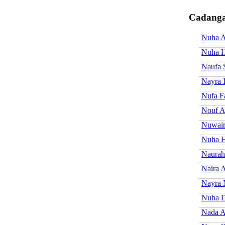
Cadanga
Nuha A
Nuha 
Naufa 
Nayra I
Nufa F
Nouf A
Nuwair
Nuha H
Naurah
Naira A
Nayra
Nuha D
Nada A