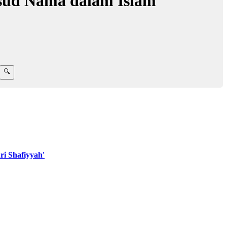
sud Nama dalam Islam
i Shafiyyah'