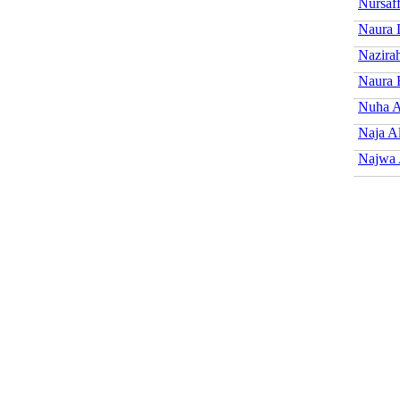
Nursaf
Naura 
Nazira
Naura 
Nuha A
Naja A
Najwa