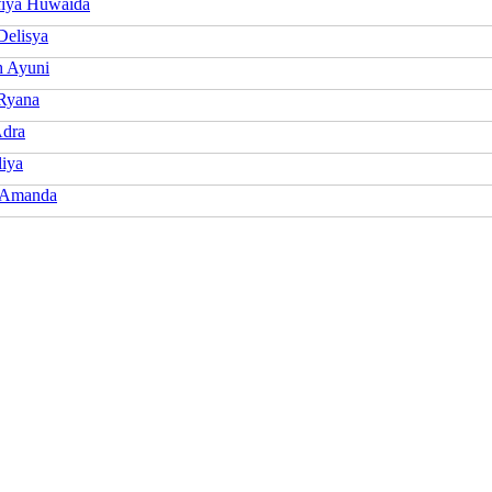
fiya Huwaida
Delisya
h Ayuni
Ryana
dra
liya
 Amanda