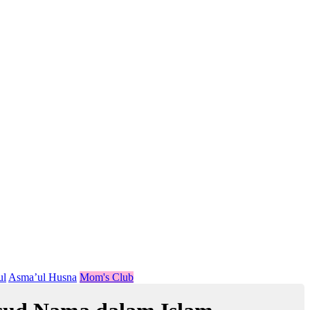
ul
Asma’ul Husna
Mom's Club