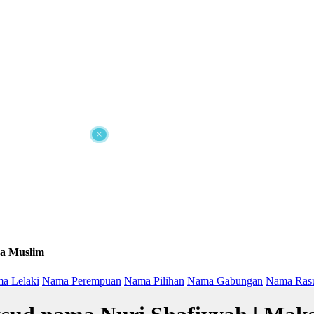
×
a Muslim
a Lelaki
Nama Perempuan
Nama Pilihan
Nama Gabungan
Nama Ras