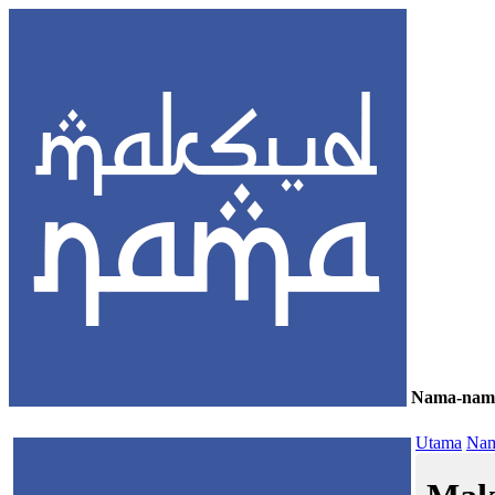
Nama-nam
≡
Utama
Nam