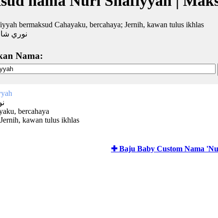
sud nama Nuri Shafiyyah | Mak
iyyah bermaksud Cahayaku, bercahaya; Jernih, kawan tulus ikhlas
نوري شاف
kan Nama:
yyah
نو
yaku, bercahaya
Jernih, kawan tulus ikhlas
✚ Baju Baby Custom Nama 'Nur