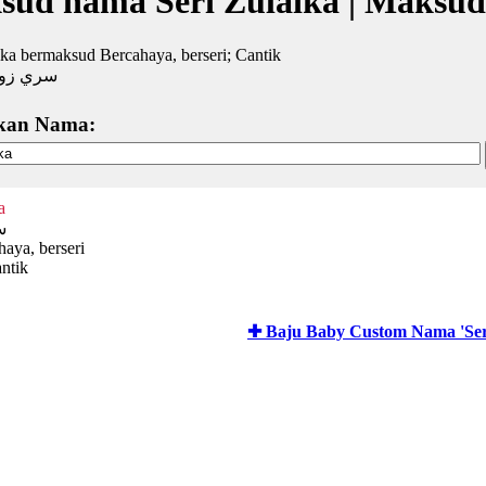
sud nama Seri Zulaika | Maksu
ika bermaksud Bercahaya, berseri; Cantik
سري زول
kan Nama:
a
س
haya, berseri
ntik
✚ Baju Baby Custom Nama 'Seri