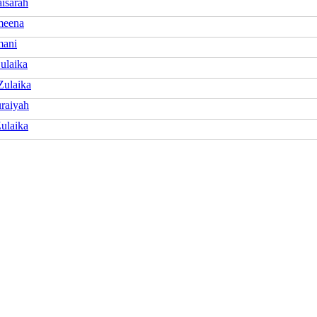
isarah
meena
mani
ulaika
ulaika
uraiyah
ulaika