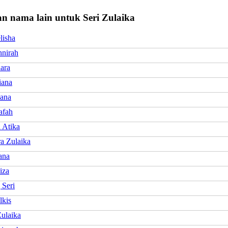
n nama lain untuk Seri Zulaika
lisha
nnirah
ara
iana
yana
afah
 Atika
a Zulaika
ana
iza
 Seri
lkis
ulaika