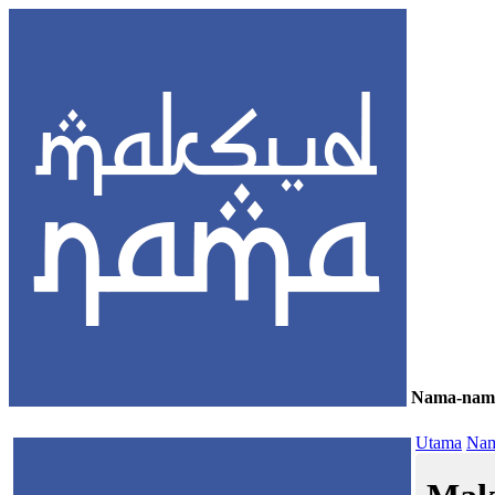
Nama-nam
≡
Utama
Nam