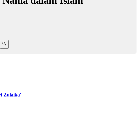
d Nama dalam Islam
 Zulaika'