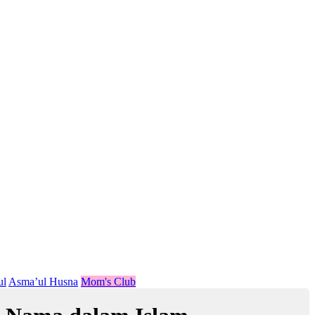
ul
Asma’ul Husna
Mom's Club