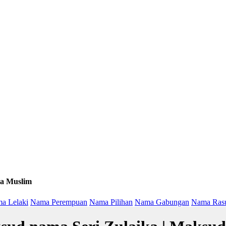
a Muslim
a Lelaki
Nama Perempuan
Nama Pilihan
Nama Gabungan
Nama Ras