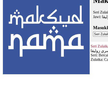
Mak
Seri Zula
Jawi:
يقا
Masuk
Seri Zulaik
ري زوليقا
Seri: Berca
Zulaika: Ca