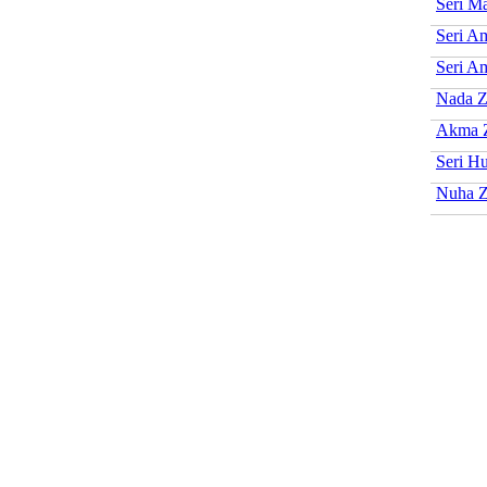
Seri Ma
Seri A
Seri A
Nada Z
Akma Z
Seri H
Nuha Z