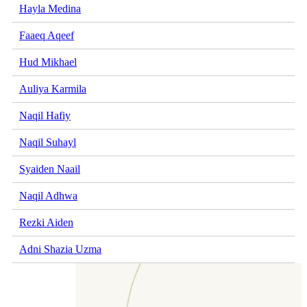
Hayla Medina
Faaeq Aqeef
Hud Mikhael
Auliya Karmila
Naqil Hafiy
Naqil Suhayl
Syaiden Naail
Naqil Adhwa
Rezki Aiden
Adni Shazia Uzma