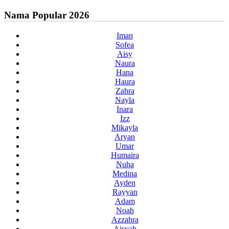
Nama Popular 2026
Iman
Sofea
Aisy
Naura
Hana
Haura
Zahra
Nayla
Inara
Izz
Mikayla
Aryan
Umar
Humaira
Nuha
Medina
Ayden
Rayyan
Adam
Noah
Azzahra
Aisyah