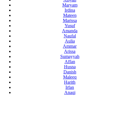
Maryam
Irdina
Mateen
Marissa
Yusuf
Amanda
Naufal
Aulia
Ammar
Arissa
Sumayyah
Affan
Husna
Danish
Maleeq
Harith
Irfan
Anaqi