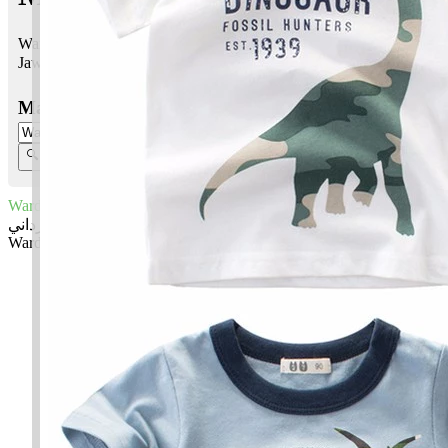
Wardani bermaksud Bunga mawar
Jawi:
ورداني
Masukkan Nama:
Wardani
ورداني
Wardani: Bunga mawar
✚ Baju Baby Custom Nama 'Wardani'