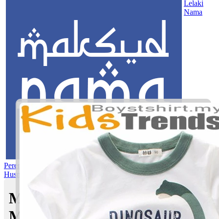
Lelaki
Nama
Perempuan
Nama Pilihan
Nama Gabungan
Nama Rasul
Asma’ul
Husna
Mom's Club
Maksud nama Wardani |
Maksud Nama dalam Islam