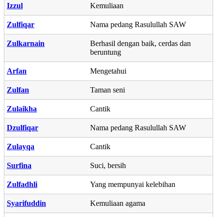
Izzul
Kemuliaan
Zulfiqar
Nama pedang Rasulullah SAW
Zulkarnain
Berhasil dengan baik, cerdas dan
beruntung
Arfan
Mengetahui
Zulfan
Taman seni
Zulaikha
Cantik
Dzulfiqar
Nama pedang Rasulullah SAW
Zulayqa
Cantik
Surfina
Suci, bersih
Zulfadhli
Yang mempunyai kelebihan
Syarifuddin
Kemuliaan agama