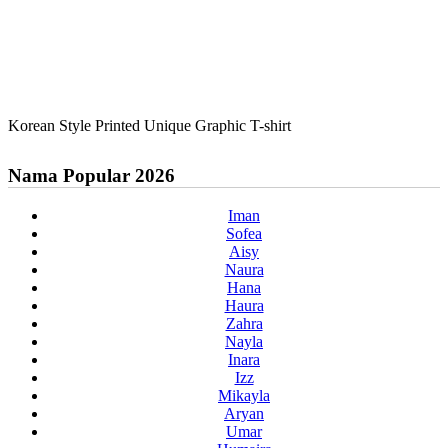
Korean Style Printed Unique Graphic T-shirt
Nama Popular 2026
Iman
Sofea
Aisy
Naura
Hana
Haura
Zahra
Nayla
Inara
Izz
Mikayla
Aryan
Umar