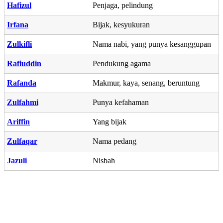
Hafizul
Penjaga, pelindung
Irfana
Bijak, kesyukuran
Zulkifli
Nama nabi, yang punya kesanggupan
Rafiuddin
Pendukung agama
Rafanda
Makmur, kaya, senang, beruntung
Zulfahmi
Punya kefahaman
Ariffin
Yang bijak
Zulfaqar
Nama pedang
Jazuli
Nisbah