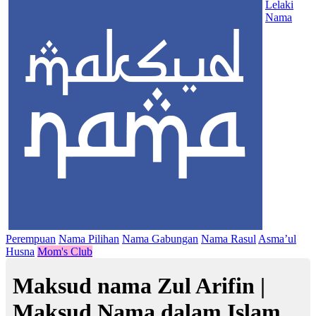
Lelaki
Nama
Perempuan
Nama Pilihan
Nama Gabungan
Nama Rasul
Asma’ul
Husna
Mom's Club
Maksud nama Zul Arifin |
Maksud Nama dalam Islam