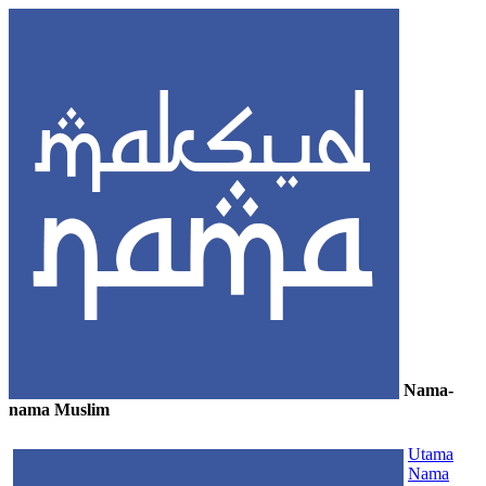
Nama-
nama Muslim
≡
Utama
Nama