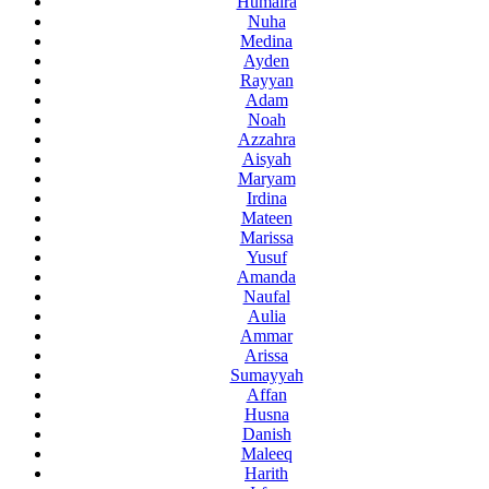
Humaira
Nuha
Medina
Ayden
Rayyan
Adam
Noah
Azzahra
Aisyah
Maryam
Irdina
Mateen
Marissa
Yusuf
Amanda
Naufal
Aulia
Ammar
Arissa
Sumayyah
Affan
Husna
Danish
Maleeq
Harith