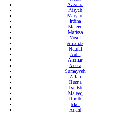
Azzahra
Aisyah
Maryam
Irdina
Mateen
Marissa
Yusuf
Amanda
Naufal
Aulia
Ammar
Arissa
Sumayyah
Affan
Husna
Danish
Maleeq
Harith
Irfan
Anaqi