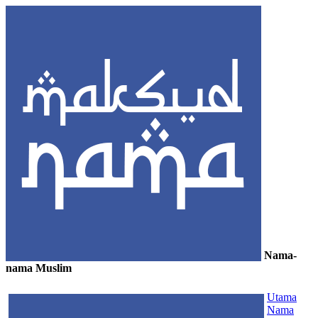
Nama-
nama Muslim
≡
Utama
Nama