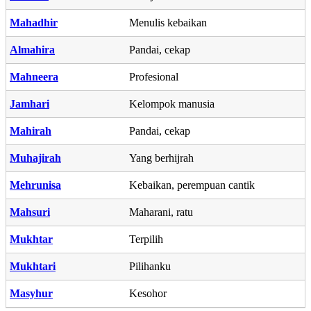
Mahadhir
Menulis kebaikan
Almahira
Pandai, cekap
Mahneera
Profesional
Jamhari
Kelompok manusia
Mahirah
Pandai, cekap
Muhajirah
Yang berhijrah
Mehrunisa
Kebaikan, perempuan cantik
Mahsuri
Maharani, ratu
Mukhtar
Terpilih
Mukhtari
Pilihanku
Masyhur
Kesohor