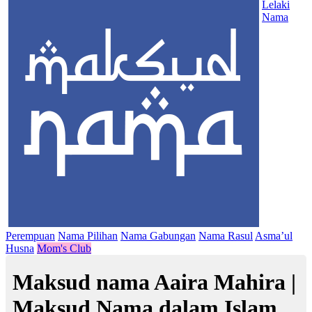
Lelaki
Nama
Perempuan
Nama Pilihan
Nama Gabungan
Nama Rasul
Asma’ul
Husna
Mom's Club
Maksud nama Aaira Mahira |
Maksud Nama dalam Islam