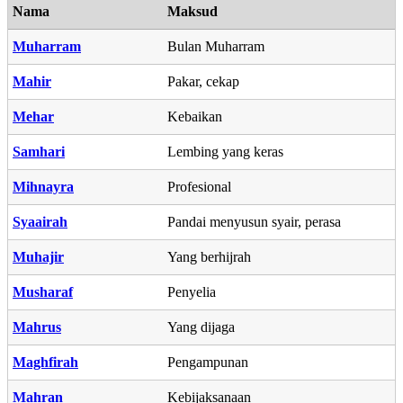
Nama
Maksud
Muharram
Bulan Muharram
Mahir
Pakar, cekap
Mehar
Kebaikan
Samhari
Lembing yang keras
Mihnayra
Profesional
Syaairah
Pandai menyusun syair, perasa
Muhajir
Yang berhijrah
Musharaf
Penyelia
Mahrus
Yang dijaga
Maghfirah
Pengampunan
Mahran
Kebijaksanaan