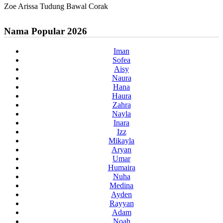
Zoe Arissa Tudung Bawal Corak
Nama Popular 2026
Iman
Sofea
Aisy
Naura
Hana
Haura
Zahra
Nayla
Inara
Izz
Mikayla
Aryan
Umar
Humaira
Nuha
Medina
Ayden
Rayyan
Adam
Noah