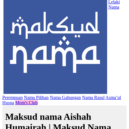
Lelaki
Nama
Perempuan
Nama Pilihan
Nama Gabungan
Nama Rasul
Asma’ul
Husna
Mom's Club
Maksud nama Aishah
Humairah | Maksud Nama