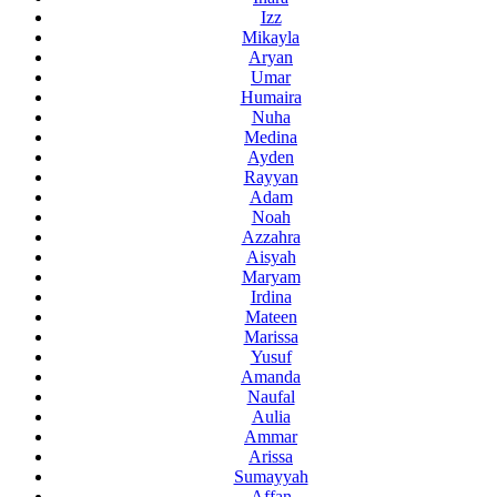
Izz
Mikayla
Aryan
Umar
Humaira
Nuha
Medina
Ayden
Rayyan
Adam
Noah
Azzahra
Aisyah
Maryam
Irdina
Mateen
Marissa
Yusuf
Amanda
Naufal
Aulia
Ammar
Arissa
Sumayyah
Affan