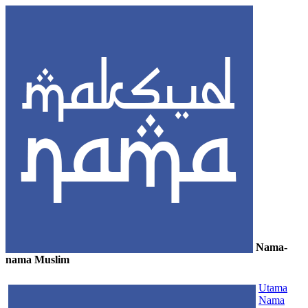
Nama-
nama Muslim
≡
Utama
Nama