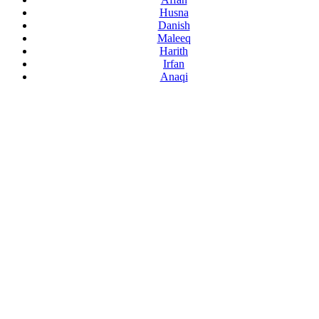
Husna
Danish
Maleeq
Harith
Irfan
Anaqi