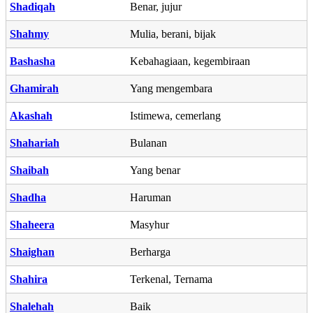
Shadiqah
Benar, jujur
Shahmy
Mulia, berani, bijak
Bashasha
Kebahagiaan, kegembiraan
Ghamirah
Yang mengembara
Akashah
Istimewa, cemerlang
Shahariah
Bulanan
Shaibah
Yang benar
Shadha
Haruman
Shaheera
Masyhur
Shaighan
Berharga
Shahira
Terkenal, Ternama
Shalehah
Baik