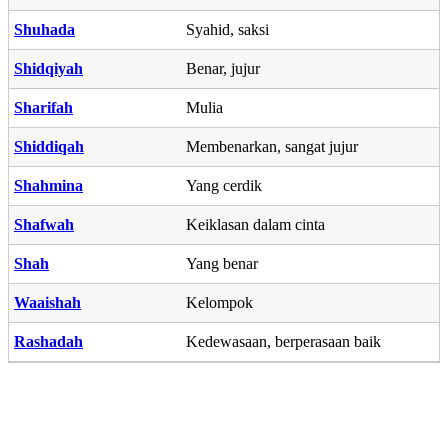
Shuhada
Syahid, saksi
Shidqiyah
Benar, jujur
Sharifah
Mulia
Shiddiqah
Membenarkan, sangat jujur
Shahmina
Yang cerdik
Shafwah
Keiklasan dalam cinta
Shah
Yang benar
Waaishah
Kelompok
Rashadah
Kedewasaan, berperasaan baik