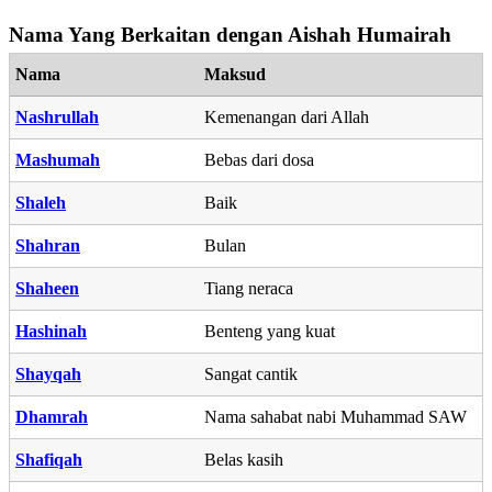
Nama Yang Berkaitan dengan Aishah Humairah
Nama
Maksud
Nashrullah
Kemenangan dari Allah
Mashumah
Bebas dari dosa
Shaleh
Baik
Shahran
Bulan
Shaheen
Tiang neraca
Hashinah
Benteng yang kuat
Shayqah
Sangat cantik
Dhamrah
Nama sahabat nabi Muhammad SAW
Shafiqah
Belas kasih