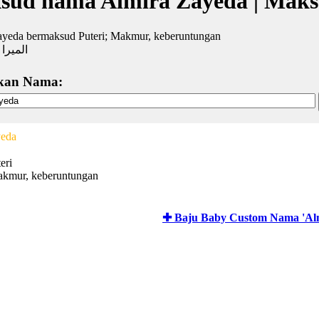
sud nama Almira Zayeda | Mak
ayeda bermaksud Puteri; Makmur, keberuntungan
الميرا 
kan Nama:
yeda
eri
akmur, keberuntungan
✚ Baju Baby Custom Nama 'Al