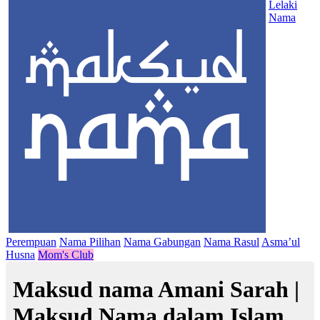
Lelaki
Nama
Perempuan
Nama Pilihan
Nama Gabungan
Nama Rasul
Asma’ul
Husna
Mom's Club
Maksud nama Amani Sarah |
Maksud Nama dalam Islam