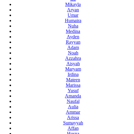
Mikayla
Aryan
Umar
Humaira
Nuha
Medina
Ayden
Rayyan
Adam
Noah
Azzahra
Aisyah
Maryam
Irdina
Mateen
Marissa
Yusuf
Amanda
Naufal
Aulia
Ammar
Arissa
Sumayyah
Affan
Husna