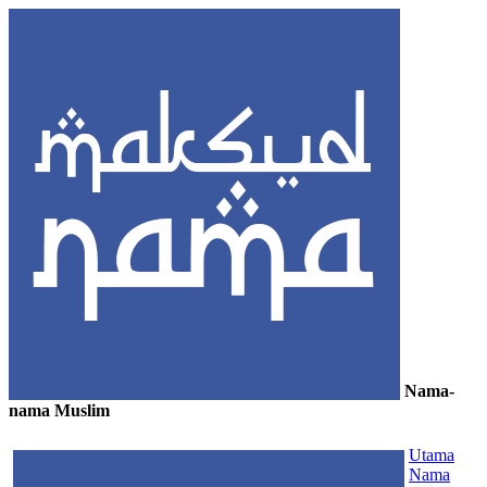
Nama-
nama Muslim
≡
Utama
Nama