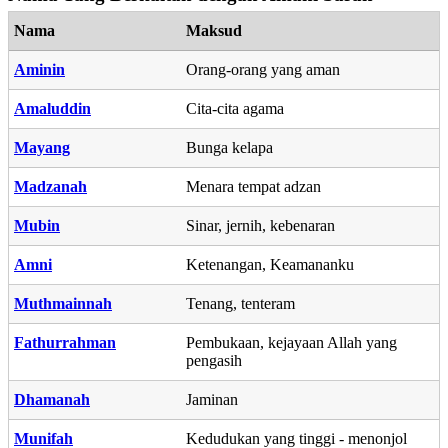
Nama
Maksud
Aminin
Orang-orang yang aman
Amaluddin
Cita-cita agama
Mayang
Bunga kelapa
Madzanah
Menara tempat adzan
Mubin
Sinar, jernih, kebenaran
Amni
Ketenangan, Keamananku
Muthmainnah
Tenang, tenteram
Fathurrahman
Pembukaan, kejayaan Allah yang
pengasih
Dhamanah
Jaminan
Munifah
Kedudukan yang tinggi - menonjol