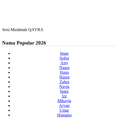
Jersi Muslimah QAYRA
Nama Popular 2026
Iman
Sofea
Aisy
Naura
Hana
Haura
Zahra
Nayla
Inara
Izz
Mikayla
Aryan
Umar
Humaira