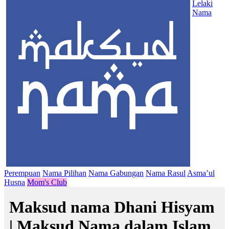
Lelaki
Nama
Perempuan
Nama Pilihan
Nama Gabungan
Nama Rasul
Asma’ul
Husna
Mom's Club
Maksud nama Dhani Hisyam
| Maksud Nama dalam Islam