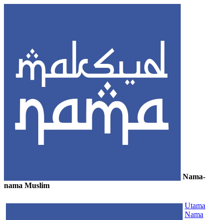
Nama-
nama Muslim
≡
Utama
Nama