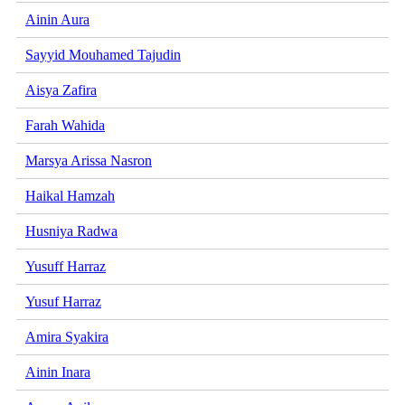
Ainin Aura
Sayyid Mouhamed Tajudin
Aisya Zafira
Farah Wahida
Marsya Arissa Nasron
Haikal Hamzah
Husniya Radwa
Yusuff Harraz
Yusuf Harraz
Amira Syakira
Ainin Inara