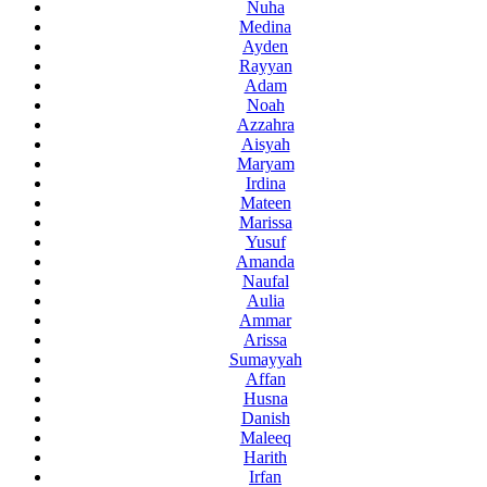
Nuha
Medina
Ayden
Rayyan
Adam
Noah
Azzahra
Aisyah
Maryam
Irdina
Mateen
Marissa
Yusuf
Amanda
Naufal
Aulia
Ammar
Arissa
Sumayyah
Affan
Husna
Danish
Maleeq
Harith
Irfan