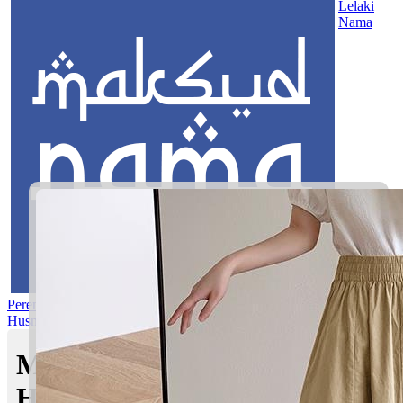
Lelaki
Nama
Perempuan
Nama Pilihan
Nama Gabungan
Nama Rasul
Asma’ul
Husna
Mom's Club
Maksud nama Dian Nadine
Hadira | Maksud Nama