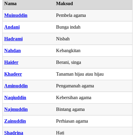
Nama
Maksud
Muinuddin
Pembela agama
Andani
Bunga indah
Hadrami
Nisbah
Nahdan
Kebangkitan
Haider
Berani, singa
Khadeer
Tanaman hijau atau hijau
Aminuddin
Pengamanah agama
Naqiuddin
Kebersihan agama
Najmuddin
Bintang agama
Zainuddin
Perhiasan agama
Shadrina
Hati