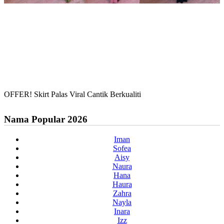
OFFER! Skirt Palas Viral Cantik Berkualiti
Nama Popular 2026
Iman
Sofea
Aisy
Naura
Hana
Haura
Zahra
Nayla
Inara
Izz