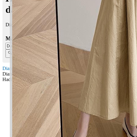
dalam Islam
Dian Nadine Hadira bermaksud Cahaya; Pandai, bijak
Masukkan Nama:
Dian Nadine Hadira
Dian: Cahaya
Hadira: Pandai, bijak
✚ Baju Baby Custom Nama 'Dian Nadine Hadira'