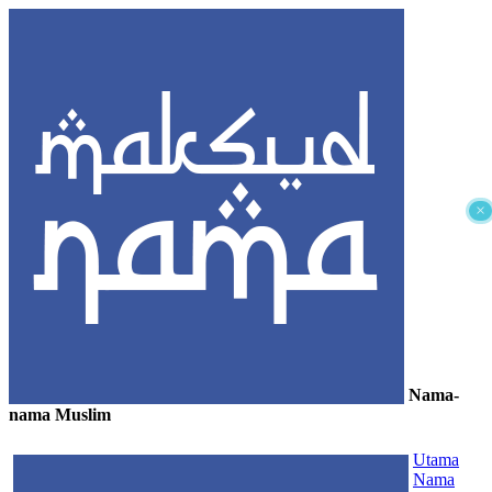
×
Nama-
nama Muslim
≡
Utama
Nama