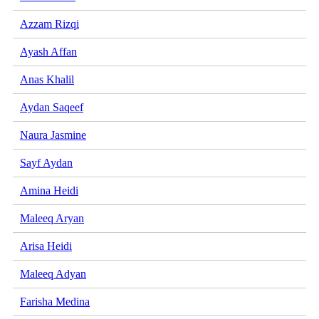
Azzam Rizqi
Ayash Affan
Anas Khalil
Aydan Saqeef
Naura Jasmine
Sayf Aydan
Amina Heidi
Maleeq Aryan
Arisa Heidi
Maleeq Adyan
Farisha Medina