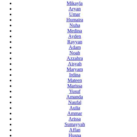
Mikayla
Aryan
Umar
Humaira
Nuha
Medina
Ayden
Rayyan
Adam
Noah
Azzahra
Aisyah
Maryam
Irdina
Mateen
Marissa
Yusuf
Amanda
Naufal
Aulia
Ammar
Arissa
Sumayyah
Affan
Husna