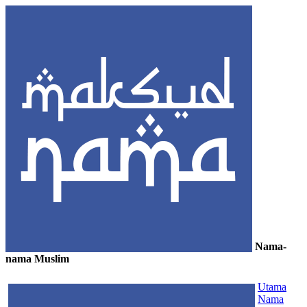
Nama-
nama Muslim
≡
Utama
Nama