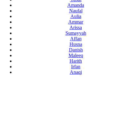
Amanda
Naufal
Aulia
Ammar
Arissa
Sumayyah
Affan
Husna
Danish
Maleeq
Harith
Irfan
Anaqi