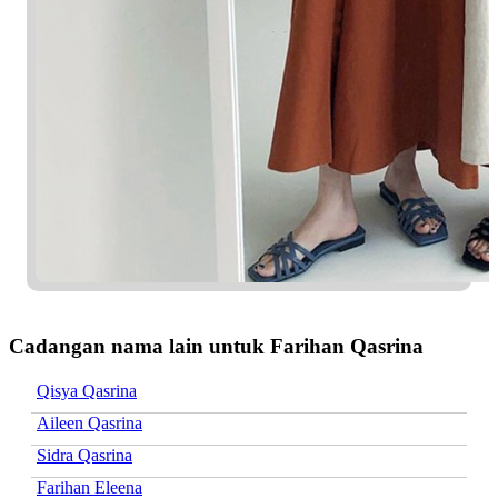
Cadangan nama lain untuk Farihan Qasrina
Qisya Qasrina
Aileen Qasrina
Sidra Qasrina
Farihan Eleena