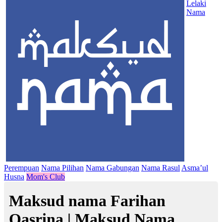
Lelaki
Nama
Perempuan
Nama Pilihan
Nama Gabungan
Nama Rasul
Asma’ul
Husna
Mom's Club
Maksud nama Farihan
Qasrina | Maksud Nama