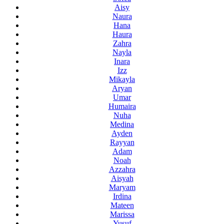
Aisy
Naura
Hana
Haura
Zahra
Nayla
Inara
Izz
Mikayla
Aryan
Umar
Humaira
Nuha
Medina
Ayden
Rayyan
Adam
Noah
Azzahra
Aisyah
Maryam
Irdina
Mateen
Marissa
Yusuf