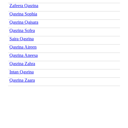
Zafeera Qasrina
Qasrina Sophia
Qasrina Qaisara
Qasrina Sofea
Saira Qasrina
Qasrina Aireen
Qasrina Aneesa
Qasrina Zahra
Intan Qasrina
Qasrina Zaara