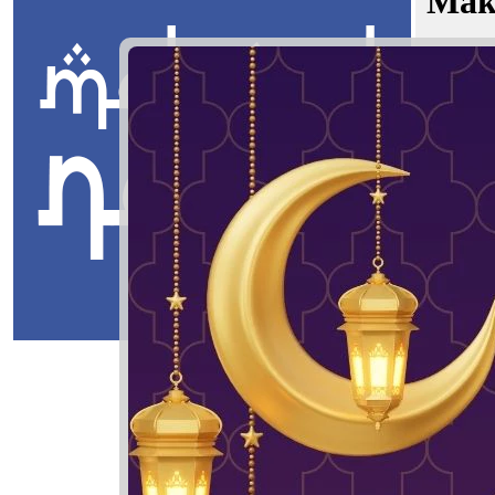
Mak
Hanis At
Jawi:
رة
Masuk
Hanis Athi
يس عطيرة
Hanis: Ber
Athirah: H