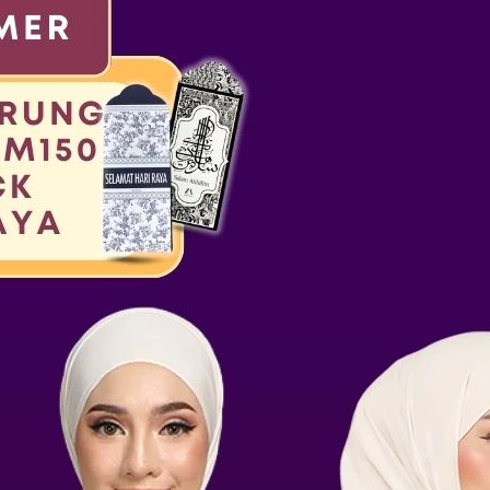
igemari
n Allah yang pengasih