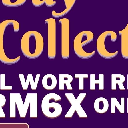
n cantik
igemari