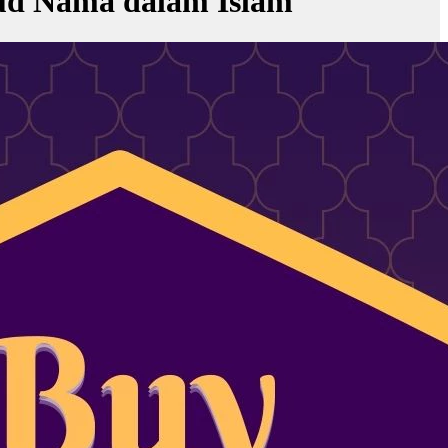
ud Nama dalam Islam
is Athirah'