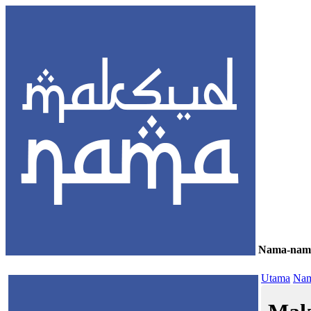
Nama-nam
≡
Utama
Nam