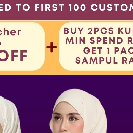
Ucapan baru yang d
isa
Sebaik-baik wanita
ahman
Pembukaan, kejayaa
Bersih, suci
Harum