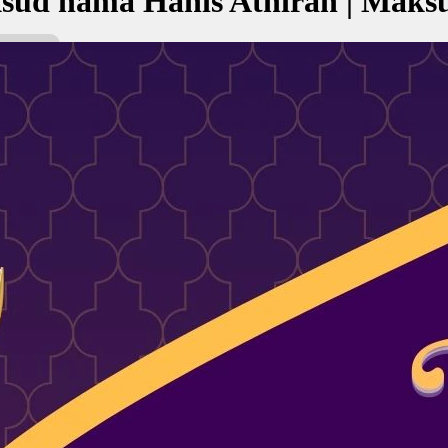
sud nama Hanis Athirah | Maks
hirah bermaksud Berani; Harum
حنيس عطي
kan Nama:
rah
حن
ani
arum
✚ Baju Baby Custom Nama 'Han