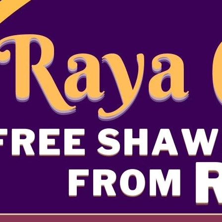
ng Berkaitan dengan Hanis Athirah
Maksud
Yang bertakwa
Yang bertakwa
a
Kebaikan, perempua
Ucapan baru yang d