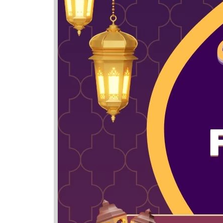
Nama Ya
Nama
Hanisah
Haneesa
Mehrunis
Tharifah