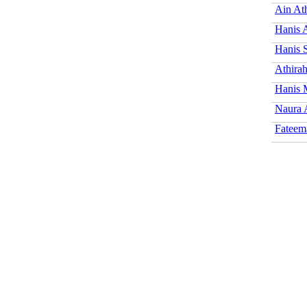
Ain At
Hanis 
Hanis 
Athirah
Hanis 
Naura 
Fateem