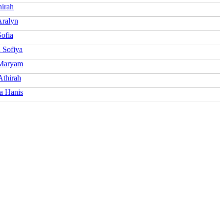
hirah
Aralyn
Sofia
 Sofiya
Maryam
Athirah
a Hanis