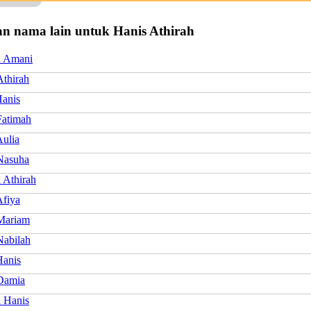
n nama lain untuk Hanis Athirah
h Amani
Athirah
Hanis
Fatimah
Aulia
Nasuha
l Athirah
Afiya
Mariam
Nabilah
Hanis
Damia
a Hanis