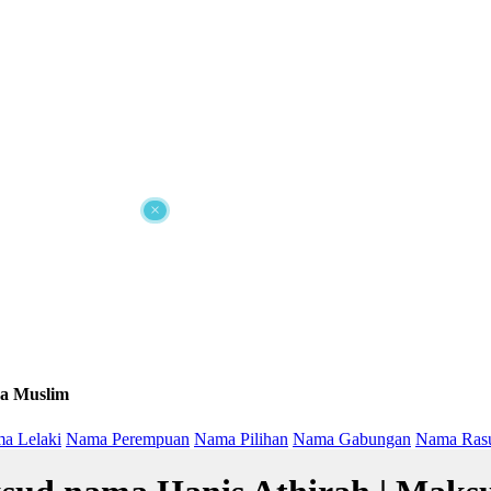
×
a Muslim
a Lelaki
Nama Perempuan
Nama Pilihan
Nama Gabungan
Nama Ras