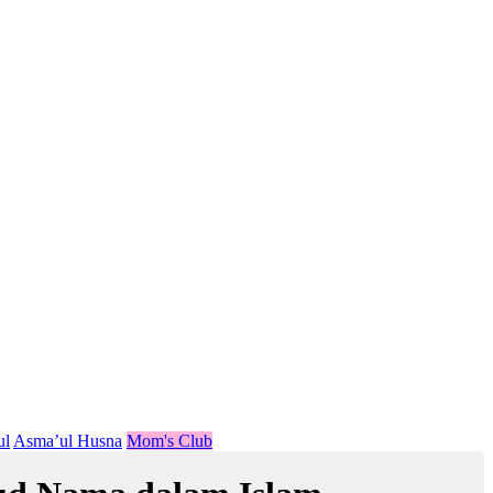
ul
Asma’ul Husna
Mom's Club