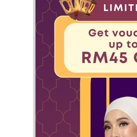
Thorifah
Khairunn
Fathurr
Thahirah
Aathirah