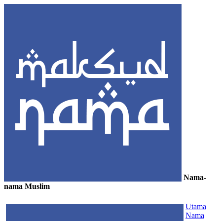
Nama-
nama Muslim
≡
Utama
Nama