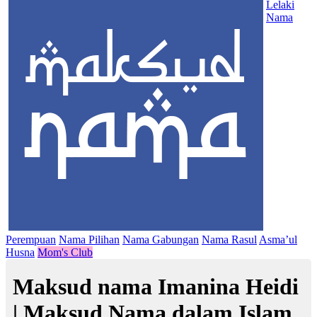
Lelaki
Nama
Perempuan
Nama Pilihan
Nama Gabungan
Nama Rasul
Asma’ul
Husna
Mom's Club
Maksud nama Imanina Heidi
| Maksud Nama dalam Islam