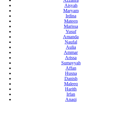
Azzahra
Aisyah
Maryam
Irdina
Mateen
Marissa
Yusuf
Amanda
Naufal
Aulia
Ammar
Arissa
Sumayyah
Affan
Husna
Danish
Maleeq
Harith
Irfan
Anaqi