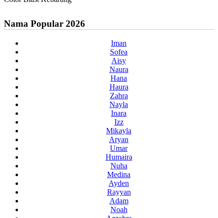
Nama Popular 2026
Iman
Sofea
Aisy
Naura
Hana
Haura
Zahra
Nayla
Inara
Izz
Mikayla
Aryan
Umar
Humaira
Nuha
Medina
Ayden
Rayyan
Adam
Noah