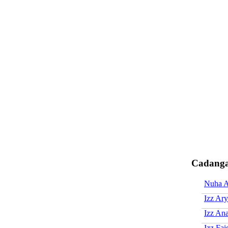
Cadanga
Nuha 
Izz Ar
Izz An
Izz Fai