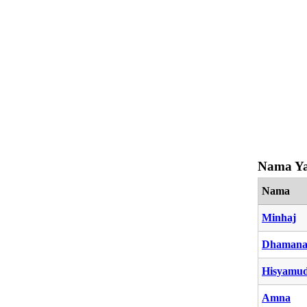
Nama Ya
Nama
Minhaj
Dhaman
Hisyamu
Amna