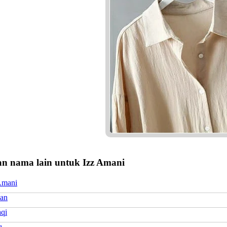
n nama lain untuk Izz Amani
Amani
yan
aqi
q