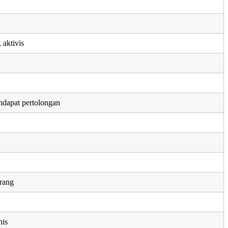
 aktivis
dapat pertolongan
rang
nis