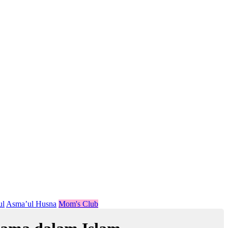
ul
Asma’ul Husna
Mom's Club