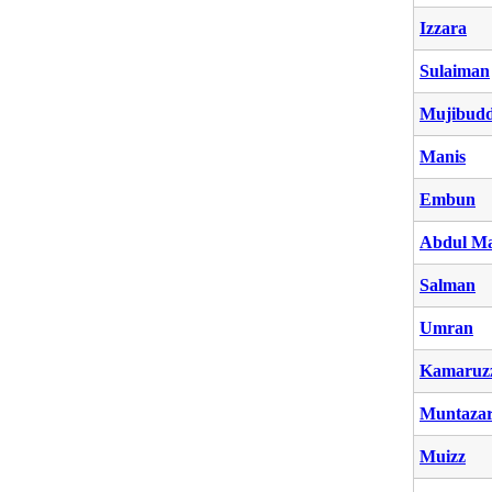
Izzara
Sulaiman
Mujibudd
Manis
Embun
Abdul Ma
Salman
Umran
Kamaruz
Muntaza
Muizz