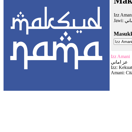
Mak
Izz Amani
Jawi:
اني
Masuk
Izz Amani
عز اماني
Izz: Kekua
Amani: Cit