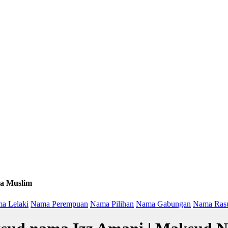
a Muslim
a Lelaki
Nama Perempuan
Nama Pilihan
Nama Gabungan
Nama Ras