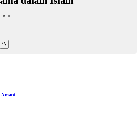
ama dalam Islam
aanku
 Amani'