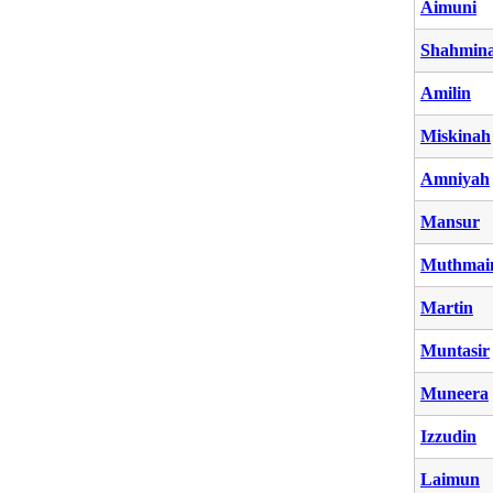
Aimuni
Shahmin
Amilin
Miskinah
Amniyah
Mansur
Muthmai
Martin
Muntasir
Muneera
Izzudin
Laimun