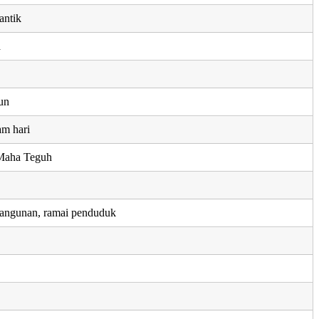
antik
a
un
am hari
Maha Teguh
ngunan, ramai penduduk