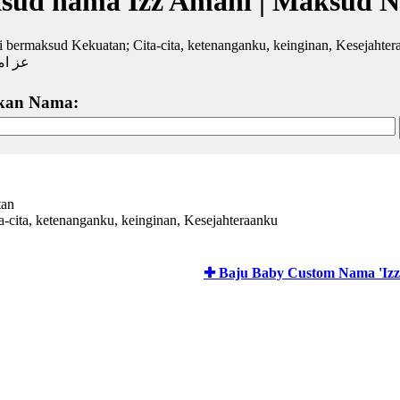
sud nama Izz Amani | Maksud N
 bermaksud Kekuatan; Cita-cita, ketenanganku, keinginan, Kesejahter
عز ام
kan Nama:
tan
a-cita, ketenanganku, keinginan, Kesejahteraanku
✚ Baju Baby Custom Nama 'Izz