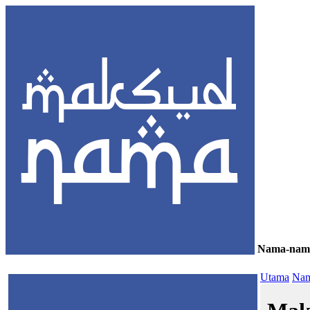
Nama-nam
≡
Utama
Nam