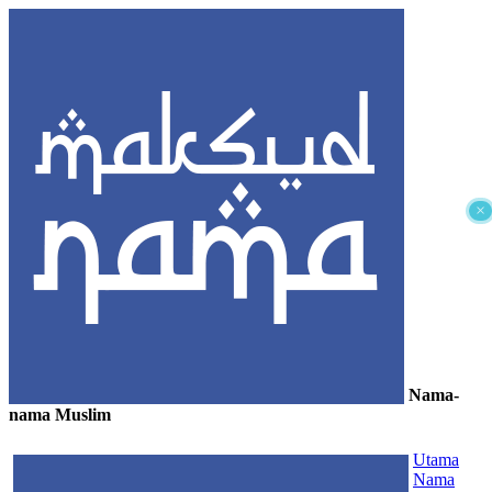
×
Nama-
nama Muslim
≡
Utama
Nama