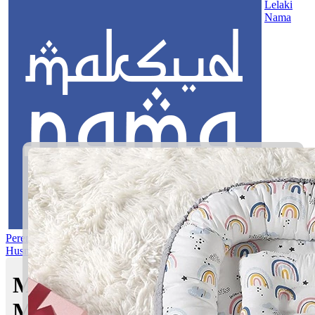
Lelaki
Nama
Perempuan
Nama Pilihan
Nama Gabungan
Nama Rasul
Asma’ul
Husna
Mom's Club
Maksud nama Luth Aqlan |
Maksud Nama dalam Islam