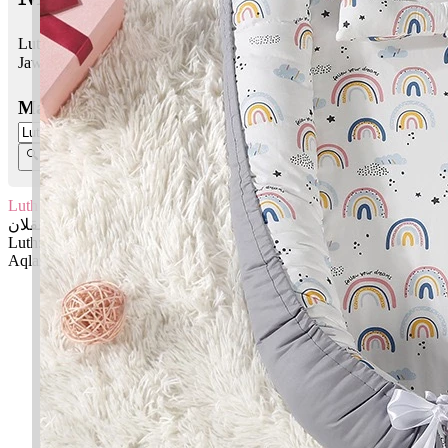
Luth Aqlan bermaksud Nama nabi; Kebijakan, rasional
Jawi:
لوط عقلان
Masukkan Nama:
Luth Aqlan
لوط عقلان
Luth: Nama nabi
Aqlan: Kebijakan, rasional
✚ Baju Baby Custom Nama 'Luth Aqlan'