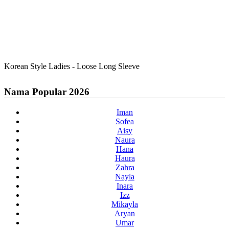
Korean Style Ladies - Loose Long Sleeve
Nama Popular 2026
Iman
Sofea
Aisy
Naura
Hana
Haura
Zahra
Nayla
Inara
Izz
Mikayla
Aryan
Umar