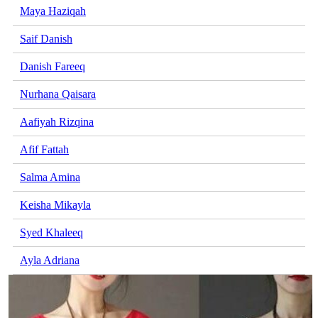
Maya Haziqah
Saif Danish
Danish Fareeq
Nurhana Qaisara
Aafiyah Rizqina
Afif Fattah
Salma Amina
Keisha Mikayla
Syed Khaleeq
Ayla Adriana