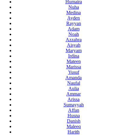
Humaira
Nuha
Medina
Ayden
Rayyan
Adam
Noah
Azzahra
Aisyah
Maryam
Irdina
Mateen
Marissa
Yusuf
Amanda
Naufal
Aulia
Ammar
Arissa
Sumayyah
Affan
Husna
Danish
Maleeq
Harith