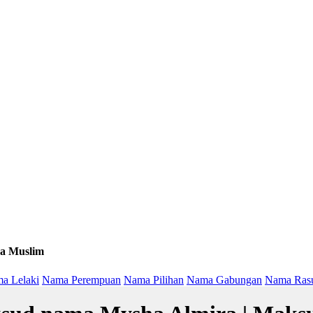
a Muslim
a Lelaki
Nama Perempuan
Nama Pilihan
Nama Gabungan
Nama Ras