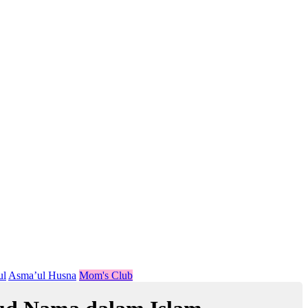
ul
Asma’ul Husna
Mom's Club