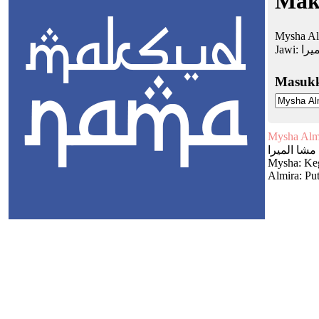
Mak
Mysha Al
Jawi:
يرا
Masuk
Mysha Alm
مشا الميرا
Mysha: Ke
Almira: Put