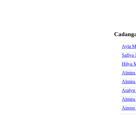
Cadanga
Ayla M
Safiya
Hilya 
Almira
Almira
Aralyn
Almira
Aireen