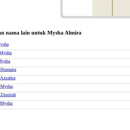
n nama lain untuk Mysha Almira
ysha
 Mysha
Mysha
 Humaira
 Azzahra
 Mysha
 Zinnirah
 Mysha