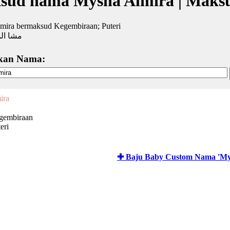
sud nama Mysha Almira | Maks
mira bermaksud Kegembiraan; Puteri
مشا الم
kan Nama:
ira
gembiraan
eri
✚ Baju Baby Custom Nama 'My