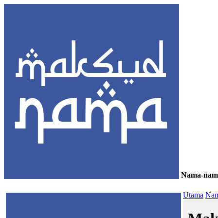
Nama-nam
≡
Utama
Nam