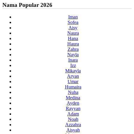
Nama Popular 2026
Iman
Sofea
Aisy
Naura
Hana
Haura
Zahra
Nayla
Inara
Izz
Mikayla
Aryan
Umar
Humaira
Nuha
Medina
Ayden
Rayyan
Adam
Noah
Azzahra
Aisyah