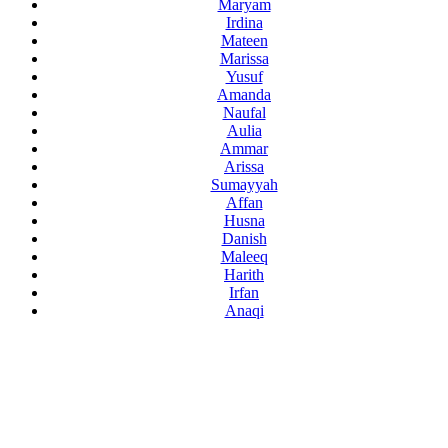
Maryam
Irdina
Mateen
Marissa
Yusuf
Amanda
Naufal
Aulia
Ammar
Arissa
Sumayyah
Affan
Husna
Danish
Maleeq
Harith
Irfan
Anaqi