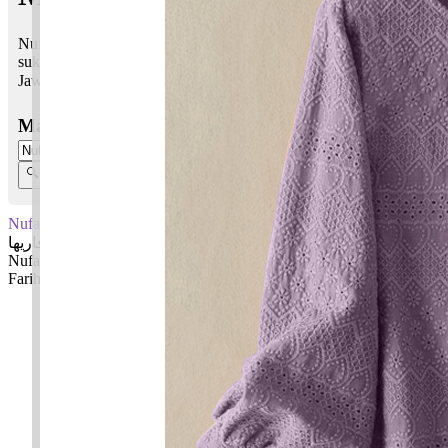
Nufa Fariha bermaksud Yang sempurna tinggi dan cantik; Riang,
sukacita, gembira
Jawi:
نوفا فاريها
Masukkan Nama:
Nufa Fariha
نوفا فاريها
Nufa: Yang sempurna tinggi dan cantik
Fariha: Riang, sukacita, gembira
✚ Baju Baby Custom Nama 'Nufa Fariha'