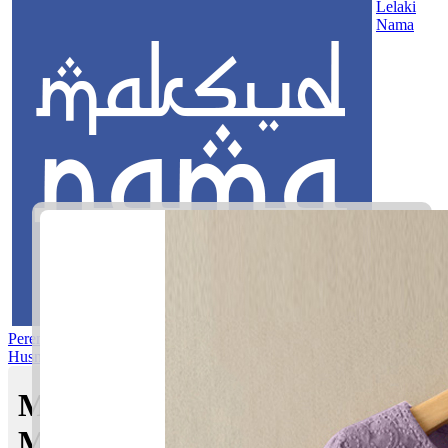
Lelaki
Nama
Perempuan
Nama Pilihan
Nama Gabungan
Nama Rasul
Asma’ul
Husna
Mom's Club
Maksud nama Nufa Fariha |
Maksud Nama dalam Islam