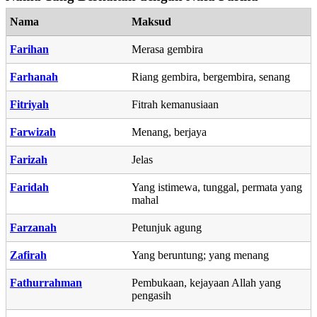
Nama
Maksud
Farihan
Merasa gembira
Farhanah
Riang gembira, bergembira, senang
Fitriyah
Fitrah kemanusiaan
Farwizah
Menang, berjaya
Farizah
Jelas
Faridah
Yang istimewa, tunggal, permata yang
mahal
Farzanah
Petunjuk agung
Zafirah
Yang beruntung; yang menang
Fathurrahman
Pembukaan, kejayaan Allah yang
pengasih