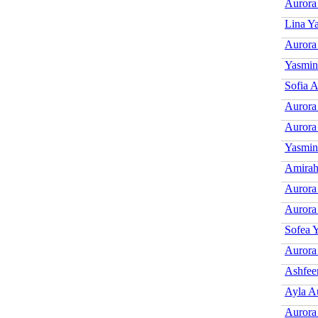
Aurora
Lina Y
Aurora
Yasmin
Sofia 
Aurora
Aurora
Yasmin
Amirah
Aurora
Aurora
Sofea 
Aurora
Ashfee
Ayla A
Aurora