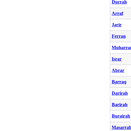
Durrah
Arraf
Jarir
Ferran
Muharr
Israr
Abrar
Barraq
Darirah
Barirah
Burairah
Masarra