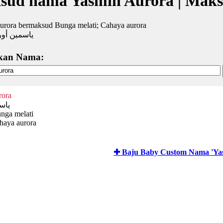
sud nama Yasmin Aurora | Mak
urora bermaksud Bunga melati; Cahaya aurora
ياسمين أور
kan Nama:
rora
ياس
nga melati
haya aurora
✚ Baju Baby Custom Nama 'Ya