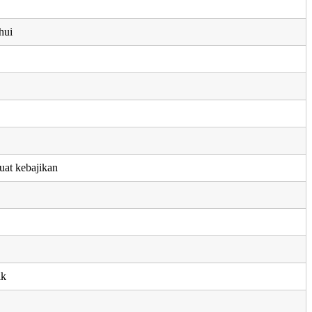
hui
uat kebajikan
ik