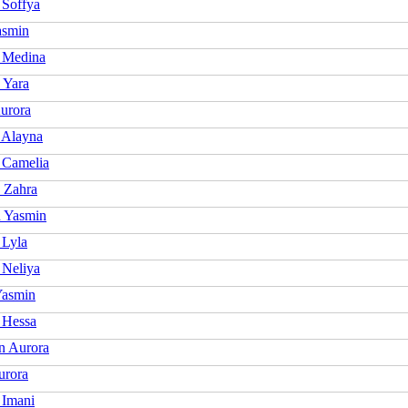
 Soffya
asmin
 Medina
 Yara
Aurora
 Alayna
 Camelia
 Zahra
 Yasmin
 Lyla
 Neliya
Yasmin
 Hessa
n Aurora
urora
 Imani