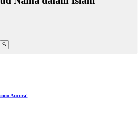
sud Nama dalam Islam
smin Aurora'