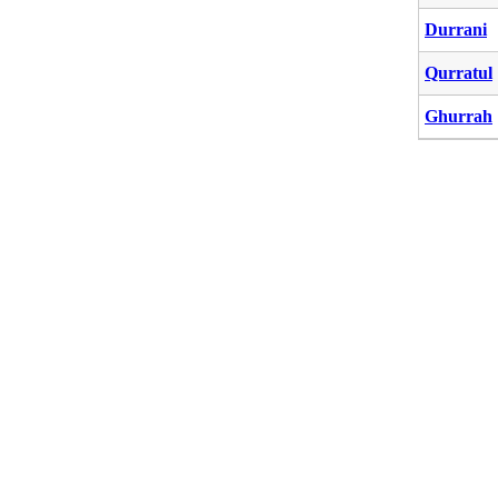
Durrani
Qurratul
Ghurrah