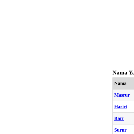
Nama Ya
Nama
Masrur
Hariri
Barr
Surur