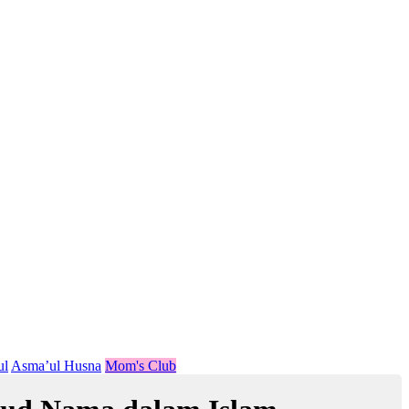
ul
Asma’ul Husna
Mom's Club