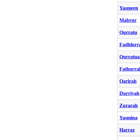
Yasmeen
Mabrur
Qurratu
Fadhlur
Qurratua
Fathurr
Qarirah
Durriyah
Zurarah
Yasmina
Harraz