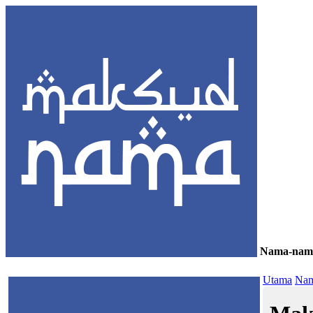
Nama-nam
≡
Utama
Nam