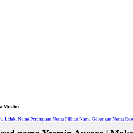
a Muslim
a Lelaki
Nama Perempuan
Nama Pilihan
Nama Gabungan
Nama Ras