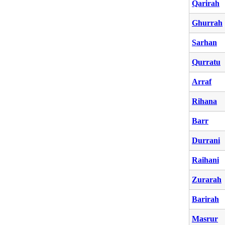
Qarirah
Ghurrah
Sarhan
Qurratu
Arraf
Rihana
Barr
Durrani
Raihani
Zurarah
Barirah
Masrur