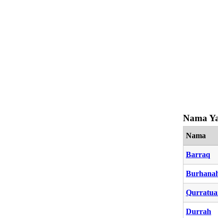
Nama Ya
Nama
Barraq
Burhana
Qurratua
Durrah