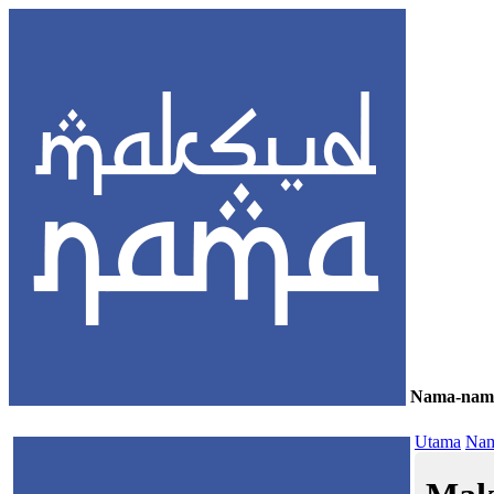
Nama-nam
≡
Utama
Nam