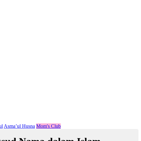
ul
Asma’ul Husna
Mom's Club