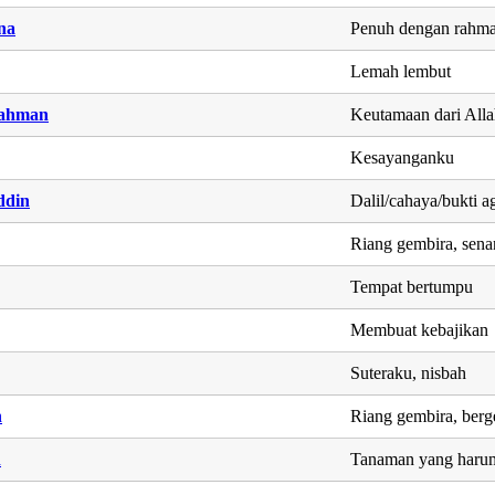
na
Penuh dengan rahma
Lemah lembut
rahman
Keutamaan dari All
Kesayanganku
ddin
Dalil/cahaya/bukti 
Riang gembira, sen
Tempat bertumpu
Membuat kebajikan
Suteraku, nisbah
h
Riang gembira, berg
h
Tanaman yang harum