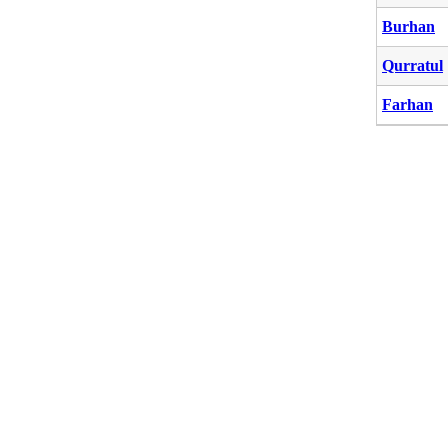
Burhan
Qurratul
Farhan