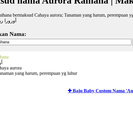
sud nama Aurora Raihana | Ma
aihana bermaksud Cahaya aurora; Tanaman yang harum, perempuan yg
أورورا ري
kan Nama:
ihana
أو
haya aurora
anaman yang harum, perempuan yg luhur
✚ Baju Baby Custom Nama 'Au