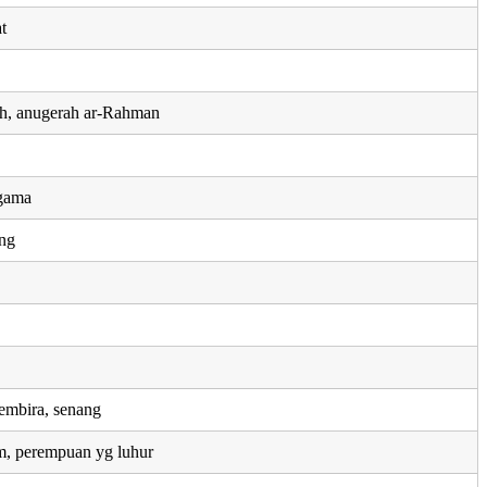
t
ah, anugerah ar-Rahman
agama
ang
embira, senang
, perempuan yg luhur