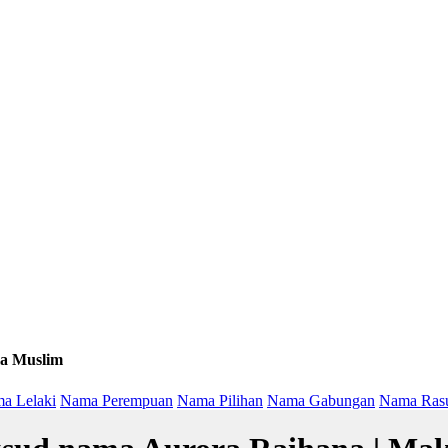
a Muslim
a Lelaki
Nama Perempuan
Nama Pilihan
Nama Gabungan
Nama Ras