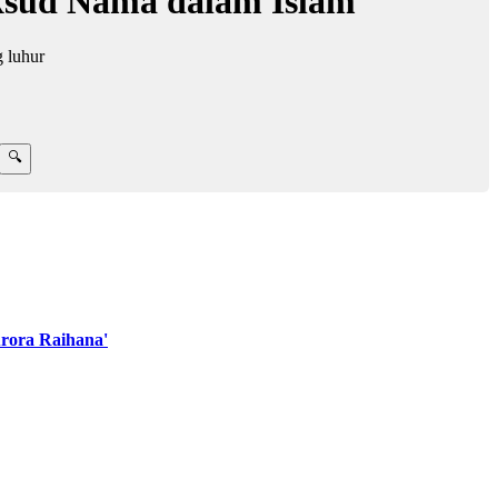
ksud Nama dalam Islam
 luhur
rora Raihana'