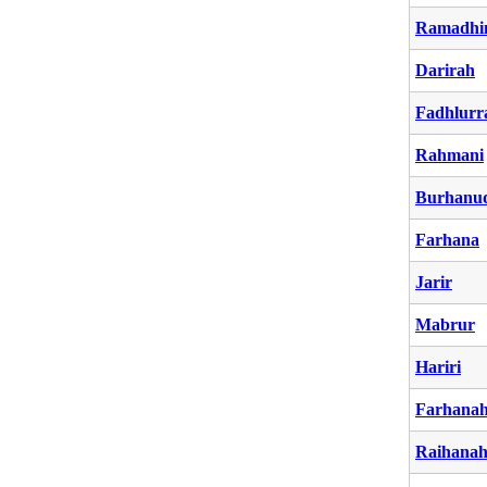
Ramadhi
Darirah
Fadhlur
Rahmani
Burhanu
Farhana
Jarir
Mabrur
Hariri
Farhana
Raihana