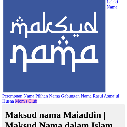
Lelaki
Nama
Perempuan
Nama Pilihan
Nama Gabungan
Nama Rasul
Asma’ul
Husna
Mom's Club
Maksud nama Maiaddin |
Maksud Nama dalam Islam