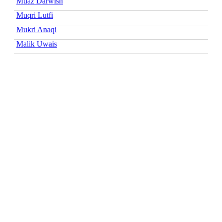
Muaz Darwish
Muqri Lutfi
Mukri Anaqi
Malik Uwais