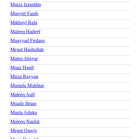
Muizz Izzuddin
Musyrif Faqih
Mikhayl Rafa
Maleeq Hadeef
Muayyad Firdaus
Megat Hasbullah
Maleq Absyar
Muaz Hanif
Mirza Rayyan
Mustafa Mukhtar
Maleeq Aqif
Muadz Ilman
Maula Aduka
Maleeq Naufal
Megat Qawiy