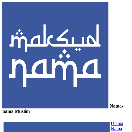
Nama-
nama Muslim
≡
Utama
Nama