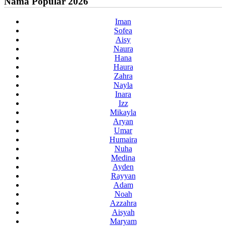
Nama Popular 2026
Iman
Sofea
Aisy
Naura
Hana
Haura
Zahra
Nayla
Inara
Izz
Mikayla
Aryan
Umar
Humaira
Nuha
Medina
Ayden
Rayyan
Adam
Noah
Azzahra
Aisyah
Maryam