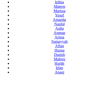
Irdina
Mateen
Marissa
Yusuf
Amanda
Naufal
Aulia
Ammar
Arissa
Sumayyah
Affan
Husna
Danish
Maleeq
Harith
Irfan
Anaqi