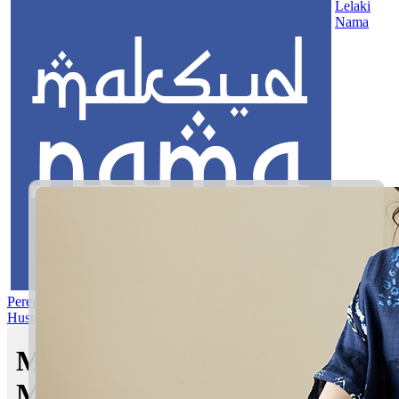
Lelaki
Nama
Perempuan
Nama Pilihan
Nama Gabungan
Nama Rasul
Asma’ul
Husna
Mom's Club
Maksud nama Dhia Madina |
Maksud Nama dalam Islam