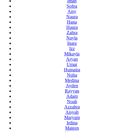
Iman
Sofea
Aisy
Naura
Hana
Haura
Zahra
Nayla
Inara
Izz
Mikayla
Aryan
Umar
Humaira
Nuha
Medina
Ayden
Rayyan
Adam
Noah
Azzahra
Aisyah
Maryam
Irdina
Mateen