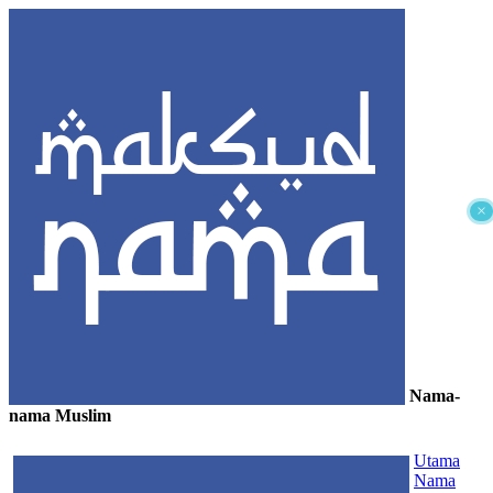
×
Nama-
nama Muslim
≡
Utama
Nama