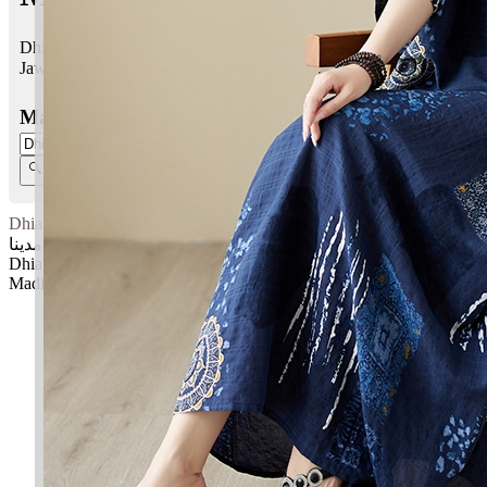
Dhia Madina bermaksud Sinaran; Kota, Madinah
Jawi:
ضيا مدينا
Masukkan Nama:
Dhia Madina
ضيا مدينا
Dhia: Sinaran
Madina: Kota, Madinah
✚ Baju Baby Custom Nama 'Dhia Madina'