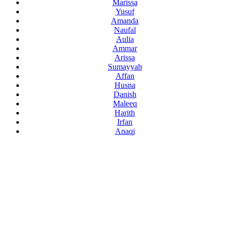
Marissa
Yusuf
Amanda
Naufal
Aulia
Ammar
Arissa
Sumayyah
Affan
Husna
Danish
Maleeq
Harith
Irfan
Anaqi